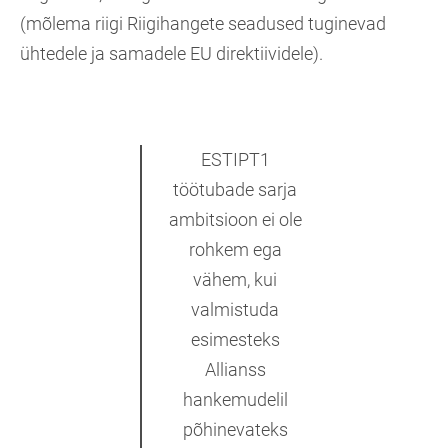
(mõlema riigi Riigihangete seadused tuginevad
ühtedele ja samadele EU direktiividele).
ESTIPT1
töötubade sarja
ambitsioon ei ole
rohkem ega
vähem, kui
valmistuda
esimesteks
Allianss
hankemudelil
põhinevateks