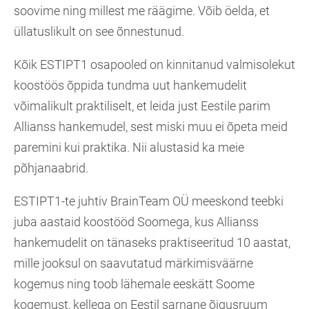
soovime ning millest me räägime. Võib öelda, et
üllatuslikult on see õnnestunud.
Kõik ESTIPT1 osapooled on kinnitanud valmisolekut
koostöös õppida tundma uut hankemudelit
võimalikult praktiliselt, et leida just Eestile parim
Allianss hankemudel, sest miski muu ei õpeta meid
paremini kui praktika. Nii alustasid ka meie
põhjanaabrid.
ESTIPT1-te juhtiv BrainTeam OÜ meeskond teebki
juba aastaid koostööd Soomega, kus Allianss
hankemudelit on tänaseks praktiseeritud 10 aastat,
mille jooksul on saavutatud märkimisväärne
kogemus ning toob lähemale eeskätt Soome
kogemust, kellega on Eestil sarnane õigusruum