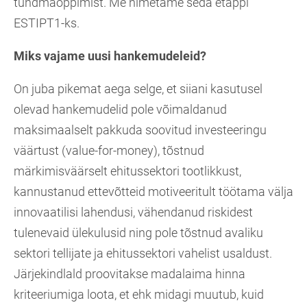
tundmaõppimist. Me nimetame seda etappi
ESTIPT1-ks.
Miks vajame uusi hankemudeleid?
On juba pikemat aega selge, et siiani kasutusel
olevad hankemudelid pole võimaldanud
maksimaalselt pakkuda soovitud investeeringu
väärtust (value-for-money), tõstnud
märkimisväärselt ehitussektori tootlikkust,
kannustanud ettevõtteid motiveeritult töötama välja
innovaatilisi lahendusi, vähendanud riskidest
tulenevaid ülekulusid ning pole tõstnud avaliku
sektori tellijate ja ehitussektori vahelist usaldust.
Järjekindlald proovitakse madalaima hinna
kriteeriumiga loota, et ehk midagi muutub, kuid