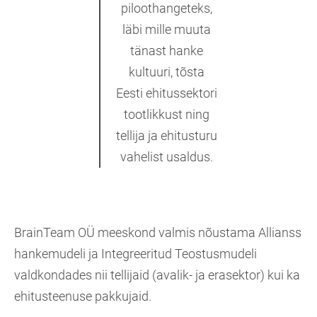
piloothangeteks,
läbi mille muuta
tänast hanke
kultuuri, tõsta
Eesti ehitussektori
tootlikkust ning
tellija ja ehitusturu
vahelist usaldus.
BrainTeam OÜ meeskond valmis nõustama Allianss
hankemudeli ja Integreeritud Teostusmudeli
valdkondades nii tellijaid (avalik- ja erasektor) kui ka
ehitusteenuse pakkujaid.