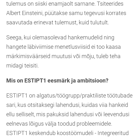
tulemus on siiski enamjaolt sarnane. Tsiteerides
Albert Einsteini, püütakse samu tegevusi korrates
saavutada erinevat tulemust, kuid tulutult.
Seega, kui olemasolevad hankemudelid ning
hangete läbiviimise menetlusviisid ei too kaasa
märkimisväärseid muutusi või mõju, tuleb teha
midagi teisiti.
Mis on ESTIPT1 eesmärk ja ambitsioon?
ESTIPT1 on algatus/töögrupp/praktiliste töötubade
sari, kus otsitaksegi lahendusi, kuidas viia hankeid
ellu selliselt, mis pakuksid lahendusi või leevendusi
eelnevas lõigus välja toodud probleemidele.
ESTIPT1 keskendub koostöömudeli - Integreeritud