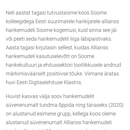
Neli aastat tagasi tutvustasime koos Soome
kolleegidega Eesti suurimatele hankijatele allianss
hankemudeli Soome kogemusi, kuid sinna see jäi
või peeti seda hankemudelit liiga läbipaistvaks.
Aasta tagasi kirjutasin sellest, kuidas Allianss
hankemudeli kasutuselevõtt on Soome
hankekultuuri ja ehitussektori tootlikkusele andnud
märkimisväärselt positiivse tõuke. Viimane äratas
huvi Eesti Digitaalehituse Klastris.
Huvist kasvas välja soov hankemudelit
süvenenumalt tundma õppida ning tänaseks (2020)
on alustanud esimene grupp, kellega koos oleme
alustanud süvenenumalt Allianss hankemudeli