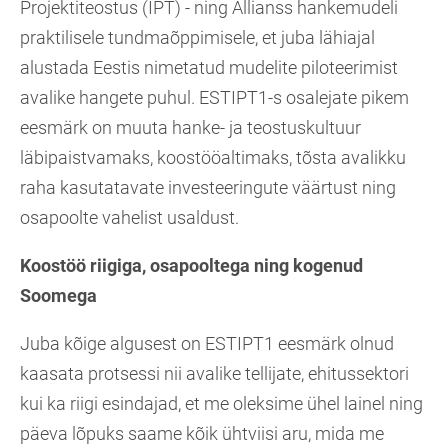
Projektiteostus (IPT) - ning Allianss hankemudeli
praktilisele tundmaõppimisele, et juba lähiajal
alustada Eestis nimetatud mudelite piloteerimist
avalike hangete puhul. ESTIPT1-s osalejate pikem
eesmärk on muuta hanke- ja teostuskultuur
läbipaistvamaks, koostööaltimaks, tõsta avalikku
raha kasutatavate investeeringute väärtust ning
osapoolte vahelist usaldust.
Koostöö riigiga, osapooltega ning kogenud
Soomega
Juba kõige algusest on ESTIPT1 eesmärk olnud
kaasata protsessi nii avalike tellijate, ehitussektori
kui ka riigi esindajad, et me oleksime ühel lainel ning
päeva lõpuks saame kõik ühtviisi aru, mida me