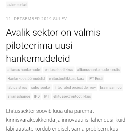
sulev senkel
11. DETSEMBER 2019
SULEV
Avalik sektor on valmis
piloteerima uusi
hankemudeleid
allianss hankemudel
ehituse tootlikkus
alliansshankemudel eestis
Hanke koostöömudelid
ehitustootlikkuse kasv
IPT Eesti
läbipaistvus
sulev senkel
Integrated project delivery
brainteam oü
alliansshange
IPD
IPT
ehitussektroritootlikkus
Ehitussektor soovib luua üha paremat
kinnisvarakeskkonda ja innovaatilisi lahendusi, kuid
läbi aastate kordub endiselt sama probleem, kus