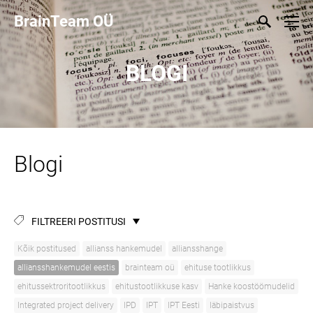
BrainTeam OÜ
BLOGI
Blogi
FILTREERI POSTITUSI
Kõik postitused
allianss hankemudel
alliansshange
alliansshankemudel eestis
brainteam oü
ehituse tootlikkus
ehitussektroritootlikkus
ehitustootlikkuse kasv
Hanke koostöömudelid
Integrated project delivery
IPD
IPT
IPT Eesti
läbipaistvus