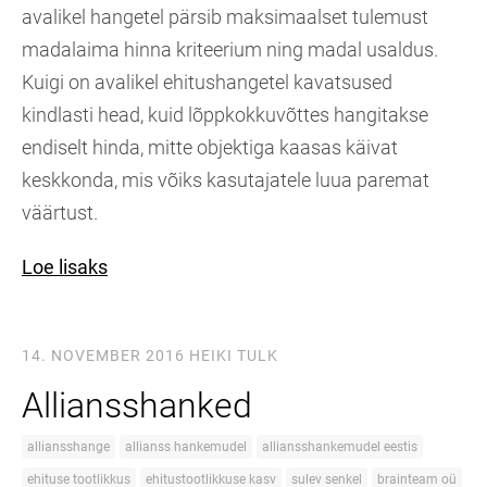
avalikel hangetel pärsib maksimaalset tulemust
madalaima hinna kriteerium ning madal usaldus.
Kuigi on avalikel ehitushangetel kavatsused
kindlasti head, kuid lõppkokkuvõttes hangitakse
endiselt hinda, mitte objektiga kaasas käivat
keskkonda, mis võiks kasutajatele luua paremat
väärtust.
Loe lisaks
14. NOVEMBER 2016
HEIKI TULK
Alliansshanked
alliansshange
allianss hankemudel
alliansshankemudel eestis
ehituse tootlikkus
ehitustootlikkuse kasv
sulev senkel
brainteam oü