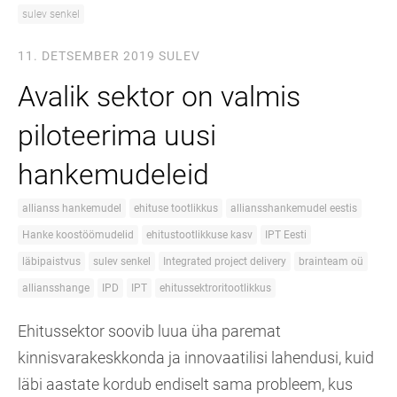
sulev senkel
11. DETSEMBER 2019
SULEV
Avalik sektor on valmis
piloteerima uusi
hankemudeleid
allianss hankemudel
ehituse tootlikkus
alliansshankemudel eestis
Hanke koostöömudelid
ehitustootlikkuse kasv
IPT Eesti
läbipaistvus
sulev senkel
Integrated project delivery
brainteam oü
alliansshange
IPD
IPT
ehitussektroritootlikkus
Ehitussektor soovib luua üha paremat
kinnisvarakeskkonda ja innovaatilisi lahendusi, kuid
läbi aastate kordub endiselt sama probleem, kus