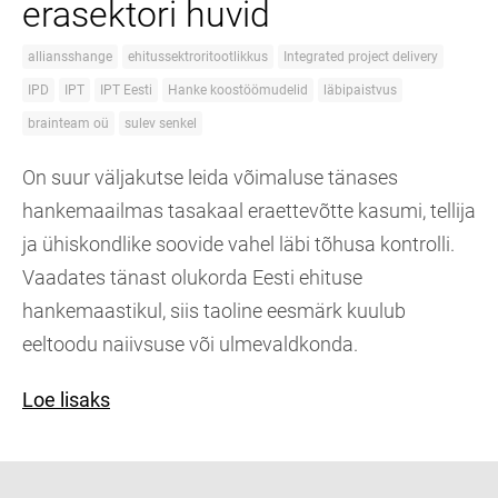
erasektori huvid
alliansshange
ehitussektroritootlikkus
Integrated project delivery
IPD
IPT
IPT Eesti
Hanke koostöömudelid
läbipaistvus
brainteam oü
sulev senkel
On suur väljakutse leida võimaluse tänases
hankemaailmas tasakaal eraettevõtte kasumi, tellija
ja ühiskondlike soovide vahel läbi tõhusa kontrolli.
Vaadates tänast olukorda Eesti ehituse
hankemaastikul, siis taoline eesmärk kuulub
eeltoodu naiivsuse või ulmevaldkonda.
Loe lisaks