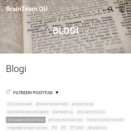
BrainTeam OÜ
BLOGI
Blogi
FILTREERI POSTITUSI
Kõik postitused
allianss hankemudel
alliansshange
alliansshankemudel eestis
brainteam oü
ehituse tootlikkus
ehitussektroritootlikkus
ehitustootlikkuse kasv
Hanke koostöömudelid
Integrated project delivery
IPD
IPT
IPT Eesti
läbipaistvus