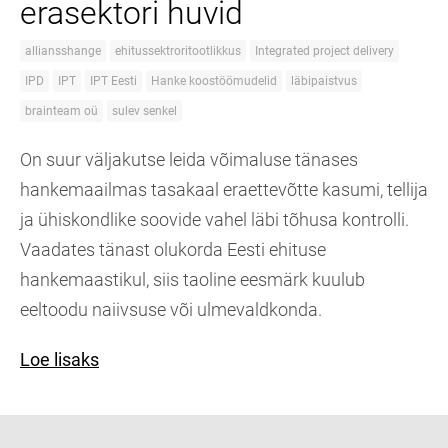
erasektori huvid
alliansshange
ehitussektroritootlikkus
Integrated project delivery
IPD
IPT
IPT Eesti
Hanke koostöömudelid
läbipaistvus
brainteam oü
sulev senkel
On suur väljakutse leida võimaluse tänases
hankemaailmas tasakaal eraettevõtte kasumi, tellija
ja ühiskondlike soovide vahel läbi tõhusa kontrolli.
Vaadates tänast olukorda Eesti ehituse
hankemaastikul, siis taoline eesmärk kuulub
eeltoodu naiivsuse või ulmevaldkonda.
Loe lisaks