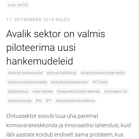
sulev senkel
11. DETSEMBER 2019
SULEV
Avalik sektor on valmis
piloteerima uusi
hankemudeleid
allianss hankemudel
ehituse tootlikkus
alliansshankemudel eestis
Hanke koostöömudelid
ehitustootlikkuse kasv
IPT Eesti
läbipaistvus
sulev senkel
Integrated project delivery
brainteam oü
alliansshange
IPD
IPT
ehitussektroritootlikkus
Ehitussektor soovib luua üha paremat
kinnisvarakeskkonda ja innovaatilisi lahendusi, kuid
läbi aastate kordub endiselt sama probleem, kus