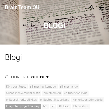
BrainTeam OÜ
BLOGI
Blogi
FILTREERI POSTITUSI
Kõik postitused
allianss hankemudel
alliansshange
alliansshankemudel eestis
brainteam oü
ehituse tootlikkus
ehitussektroritootlikkus
ehitustootlikkuse kasv
Hanke koostöömudelid
Integrated project delivery
IPD
IPT
IPT Eesti
läbipaistvus